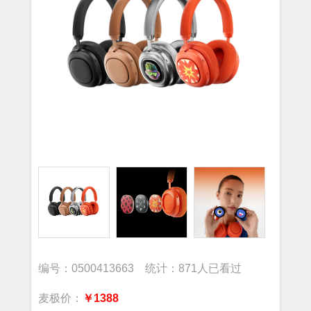
编号：0500413663 统计：871人已看过
麦极价：
￥1388