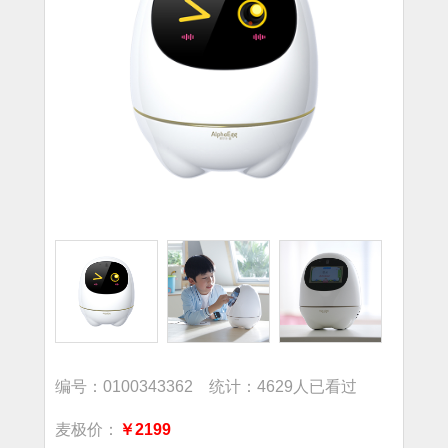
编号：0100343362 统计：4629人已看过
麦极价：
￥2199