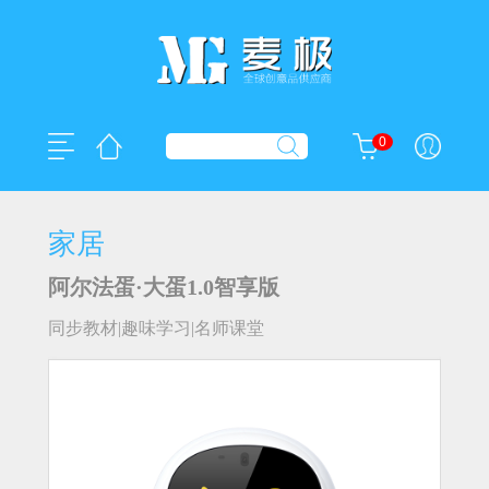
0
家居
阿尔法蛋·大蛋1.0智享版
同步教材|趣味学习|名师课堂